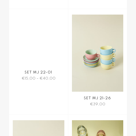
SET MJ 22-01
€
15,00
–
€
40,00
Dieses
Produkt
SET MJ 21-26
weist
€
39,00
mehrere
Varianten
auf.
Die
Optionen
können
auf