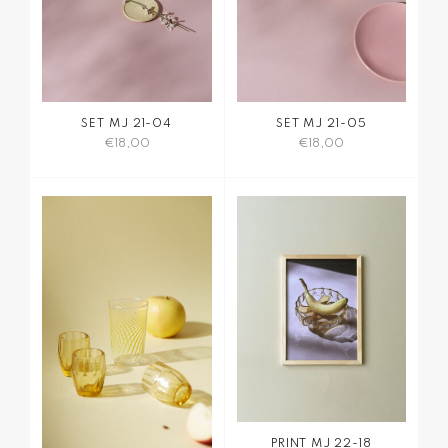
Produktseite
gewählt
werden
SET MJ 21-04
SET MJ 21-05
€
18,00
€
18,00
PRINT MJ 22-18