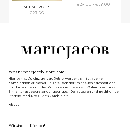
€
29,00
–
€
39,00
SET MJ 20-13
€
25,00
Dieses
Produkt
weist
mehrere
Varianten
auf.
Die
Optionen
können
auf
der
Produktseite
Was ist mariejacob-store.com?
gewählt
werden
Hier kannst Du einzigartige Sets erwerben. Ein Set ist eine
Kombination erlesener Unikate, gepaart mit neuen nachhaltigen
Produkten. Fernab des Mainstreams bieten wir Wohnaccessoires,
Einrichtungsgegenstände, aber auch Delikatessen und nachhaltige
lifestyle Produkte zu Sets kombiniert.
About
Wir sind für Dich da!