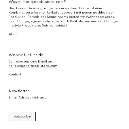
Was ist mariejacob-store.com?
Hier kannst Du einzigartige Sets erwerben. Ein Set ist eine
Kombination erlesener Unikate, gepaart mit neuen nachhaltigen
Produkten. Fernab des Mainstreams bieten wir Wohnaccessoires,
Einrichtungsgegenstände, aber auch Delikatessen und nachhaltige
lifestyle Produkte zu Sets kombiniert.
About
Wir sind für Dich da!
Schreibe uns eine Email an:
hello@mariejacob-store.com
Kontakt
Newsletter
Email Adresse eintragen