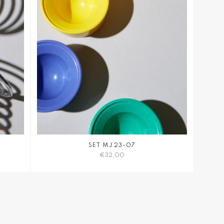
SET MJ 23-07
€
32,00