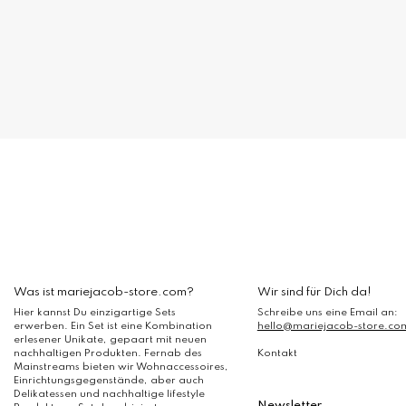
Was ist mariejacob-store.com?
Wir sind für Dich da!
Hier kannst Du einzigartige Sets
Schreibe uns eine Email an:
erwerben. Ein Set ist eine Kombination
hello@mariejacob-store.co
erlesener Unikate, gepaart mit neuen
nachhaltigen Produkten. Fernab des
Kontakt
Mainstreams bieten wir Wohnaccessoires,
Einrichtungsgegenstände, aber auch
Delikatessen und nachhaltige lifestyle
Newsletter