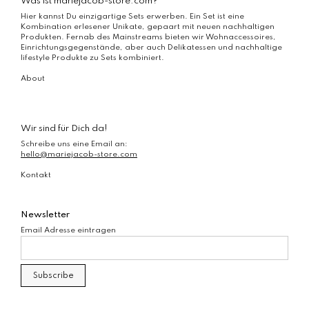
Was ist mariejacob-store.com?
Hier kannst Du einzigartige Sets erwerben. Ein Set ist eine
Kombination erlesener Unikate, gepaart mit neuen nachhaltigen
Produkten. Fernab des Mainstreams bieten wir Wohnaccessoires,
Einrichtungsgegenstände, aber auch Delikatessen und nachhaltige
lifestyle Produkte zu Sets kombiniert.
About
Wir sind für Dich da!
Schreibe uns eine Email an:
hello@mariejacob-store.com
Kontakt
Newsletter
Email Adresse eintragen