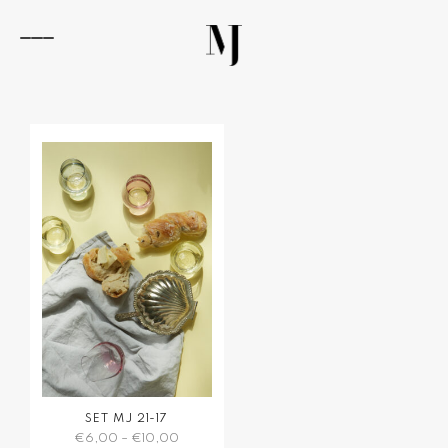
Zum
Inhalt
springen
Navigation
umschalten
SET MJ 21-17
€
6,00
–
€
10,00