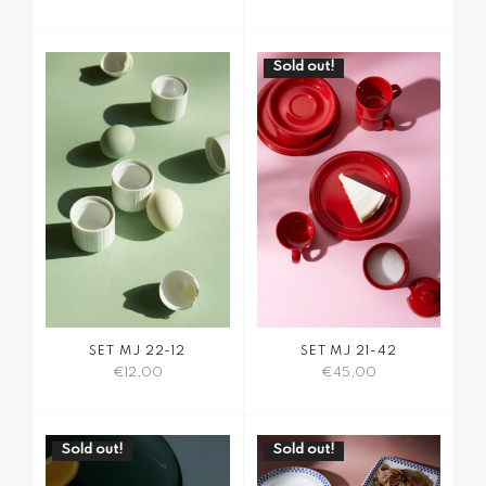
Sold out!
SET MJ 22-12
SET MJ 21-42
€
12,00
€
45,00
Sold out!
Sold out!