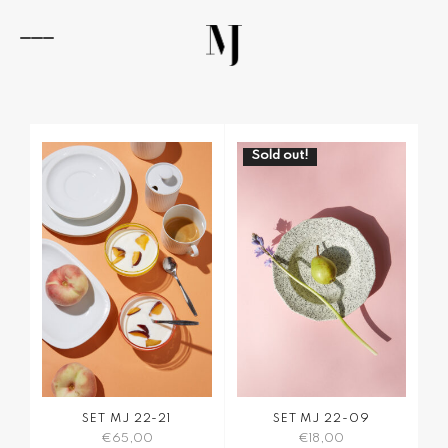
Zum
Inhalt
springen
Navigation
umschalten
Sold out!
SET MJ 22-21
SET MJ 22-09
€
65,00
€
18,00