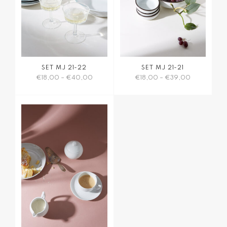
der
der
Produktseite
Produktseite
gewählt
gewählt
werden
werden
SET MJ 21-22
SET MJ 21-21
€
18,00
–
€
40,00
€
18,00
–
€
39,00
Dieses
Dieses
Produkt
Produkt
weist
weist
mehrere
mehrere
Varianten
Varianten
auf.
auf.
Die
Die
Optionen
Optionen
können
können
auf
auf
der
der
Produktseite
Produktseite
gewählt
gewählt
werden
werden