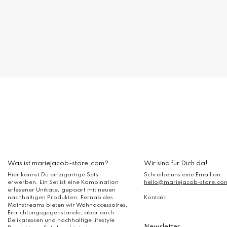
Die
Optionen
können
auf
der
Produktseite
gewählt
werden
Was ist mariejacob-store.com?
Wir sind für Dich da!
Hier kannst Du einzigartige Sets
Schreibe uns eine Email an:
erwerben. Ein Set ist eine Kombination
hello@mariejacob-store.co
erlesener Unikate, gepaart mit neuen
nachhaltigen Produkten. Fernab des
Kontakt
Mainstreams bieten wir Wohnaccessoires,
Einrichtungsgegenstände, aber auch
Delikatessen und nachhaltige lifestyle
Newsletter