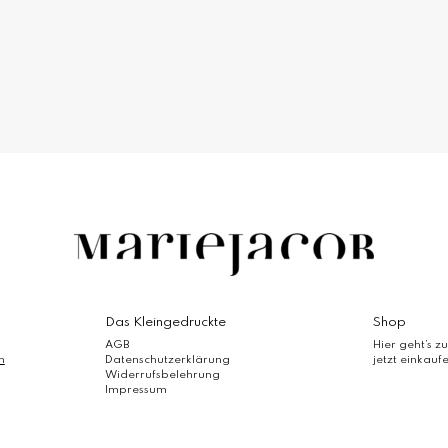
Die
Optionen
können
auf
der
Produktseite
gewählt
werden
Das Kleingedruckte
Shop
AGB
Hier geht’s zu
m
Datenschutzerklärung
jetzt einkauf
Widerrufsbelehrung
Impressum