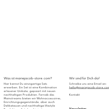
Was ist mariejacob-store.com?
Wir sind für Dich da!
Hier kannst Du einzigartige Sets
Schreibe uns eine Email an:
erwerben. Ein Set ist eine Kombination
hello@mariejacob-store.co
erlesener Unikate, gepaart mit neuen
nachhaltigen Produkten. Fernab des
Kontakt
Mainstreams bieten wir Wohnaccessoires,
Einrichtungsgegenstände, aber auch
Delikatessen und nachhaltige lifestyle
Newsletter