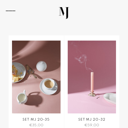
Zum
Inhalt
springen
Navigation
umschalten
SET MJ 20-35
SET MJ 20-32
€
35,00
€
59,00