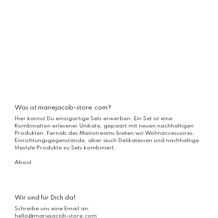
Was ist mariejacob-store.com?
Hier kannst Du einzigartige Sets erwerben. Ein Set ist eine
Kombination erlesener Unikate, gepaart mit neuen nachhaltigen
Produkten. Fernab des Mainstreams bieten wir Wohnaccessoires,
Einrichtungsgegenstände, aber auch Delikatessen und nachhaltige
lifestyle Produkte zu Sets kombiniert.
About
Wir sind für Dich da!
Schreibe uns eine Email an:
hello@mariejacob-store.com