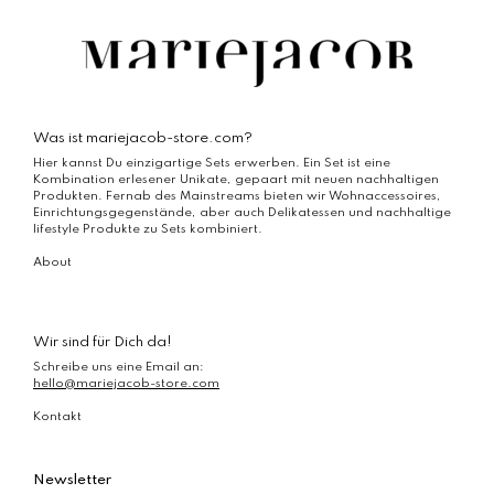
können
auf
der
Produktseite
gewählt
werden
Was ist mariejacob-store.com?
Hier kannst Du einzigartige Sets erwerben. Ein Set ist eine
Kombination erlesener Unikate, gepaart mit neuen nachhaltigen
Produkten. Fernab des Mainstreams bieten wir Wohnaccessoires,
Einrichtungsgegenstände, aber auch Delikatessen und nachhaltige
lifestyle Produkte zu Sets kombiniert.
About
Wir sind für Dich da!
Schreibe uns eine Email an:
hello@mariejacob-store.com
Kontakt
Newsletter