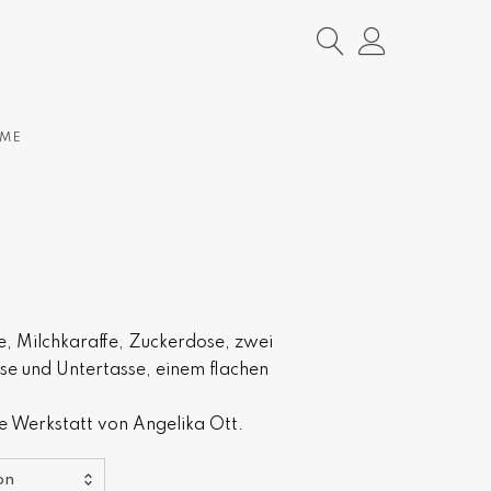
IME
te, Milchkaraffe, Zuckerdose, zwei
e und Untertasse, einem flachen
 Werkstatt von Angelika Ott.
on