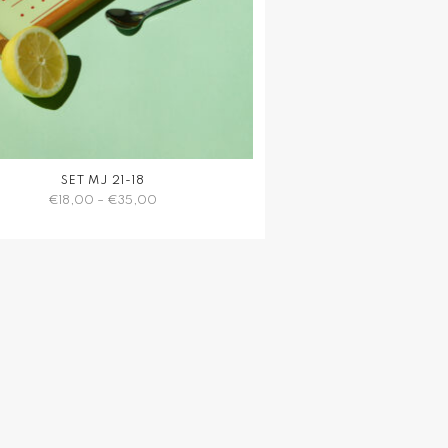
SET MJ 21-18
€
18,00
–
€
35,00
Dieses
Produkt
weist
mehrere
Varianten
auf.
Die
Optionen
können
auf
der