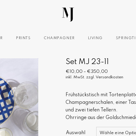
OR
PRINTS
CHAMPAGNER
LIVING
SPRINGT
Set MJ 23-11
€
10,00
–
€
350,00
inkl. MwSt.
zzgl.
Versandkosten
Frühstückstisch mit Tortenplat
Champagnerschalen, einer Tass
und zwei tiefen Tellern.
Ohrringe aus der Goldschmiede
Auswahl
Wähle eine Opti