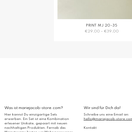
PRINT MJ 20-35
€
29,00
–
€
39,00
Dieses
Produkt
weist
mehrere
Varianten
auf.
Die
Optionen
können
auf
der
Produktseite
Was ist mariejacob-store.com?
Wir sind für Dich da!
gewählt
Hier kannst Du einzigartige Sets
Schreibe uns eine Email an:
werden
erwerben. Ein Set ist eine Kombination
hello@mariejacob-store.co
erlesener Unikate, gepaart mit neuen
nachhaltigen Produkten. Fernab des
Kontakt