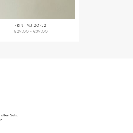
PRINT MJ 20-32
€
29,00
–
€
39,00
Dieses
Produkt
weist
mehrere
Varianten
auf.
Die
Optionen
können
auf
der
Produktseite
gewählt
 allen Sets:
werden
en