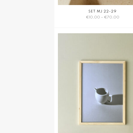
SET MJ 22-29
€
10,00
–
€
70,00
Dieses
Produkt
weist
mehrere
Varianten
auf.
Die
Optionen
können
auf
der
Produktseite
gewählt
werden