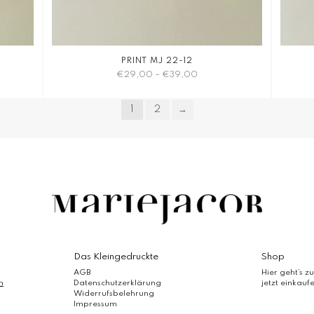
PRINT MJ 22-12
€
29,00
–
€
39,00
Dieses
1
2
→
Produkt
weist
mehrere
Varianten
auf.
Die
Optionen
können
auf
der
Produktseite
Das Kleingedruckte
Shop
gewählt
AGB
Hier geht’s zu
werden
m
Datenschutzerklärung
jetzt einkauf
Widerrufsbelehrung
Impressum