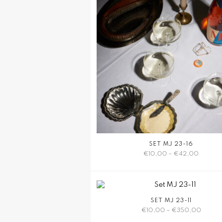
SET MJ 23-16
€
10,00
–
€
42,00
Dieses
Produkt
weist
SET MJ 23-11
mehrere
€
10,00
–
€
350,00
Varianten
auf.